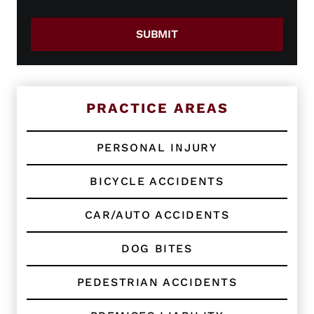
r
E
SUBMIT
x
i
s
t
i
n
PRACTICE AREAS
g
C
l
PERSONAL INJURY
i
e
BICYCLE ACCIDENTS
n
t
?
CAR/AUTO ACCIDENTS
*
DOG BITES
PEDESTRIAN ACCIDENTS