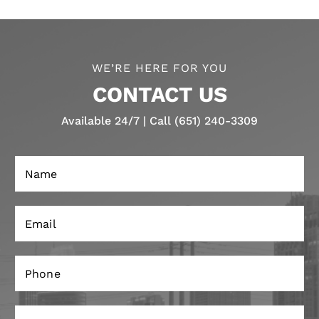
WE’RE HERE FOR YOU
CONTACT US
Available 24/7 | Call (651) 240-3309
N
a
m
e
E
*
m
a
i
P
l
h
*
o
n
A
e